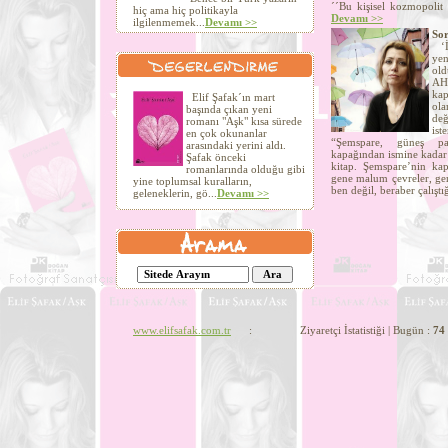
´´Bu kişisel kozmopolit 
hiç ama hiç politikayla
Devamı >>
ilgilenmemek...
Devamı >>
Sor
‘İn
yen
old
AHT
kap
Elif Şafak´ın mart
ola
başında çıkan yeni
değ
romanı "Aşk" kısa sürede
ist
en çok okunanlar
“Şemspare, güneş par
arasındaki yerini aldı.
kapağından ismine kadar 
Şafak önceki
kitap. Şemspare’nin kapa
romanlarında olduğu gibi
gene malum çevreler, gen
yine toplumsal kuralların,
ben değil, beraber çalıştı
geleneklerin, gö...
Devamı >>
www.elifsafak.com.tr
: Ziyaretçi İstatistiği | Bugün :
74