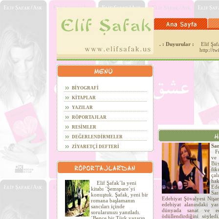
. : Duyurular :
Elif Şafa
http://t
BİYOGRAFİ
KİTAPLAR
YAZILAR
RÖPORTAJLAR
RESİMLER
DEĞERLENDİRMELER
San
ZİYARETÇİ DEFTERİ
Fra
ve
Büy
fi
çal
hak
Elif Şafak´la yeni
Ede
kitabı ´Şemspare´yi
Sa
konuştuk. Şafak, yeni bir
Edebiyat Şövalyesi Nişan
romana başlamanın
edebiyat alanındaki yar
sancıları içinde
dünyada sanat ve ede
sorularımızı yanıtladı.
ödüllendirdiğini söyled
´Bence bir Türk yazarın