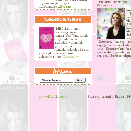
´´Bu kişisel kozmopolit 
hiç ama hiç politikayla
Devamı >>
ilgilenmemek...
Devamı >>
Sor
‘İn
yen
old
AHT
kap
Elif Şafak´ın mart
ola
başında çıkan yeni
değ
romanı "Aşk" kısa sürede
ist
en çok okunanlar
“Şemspare, güneş par
arasındaki yerini aldı.
kapağından ismine kadar 
Şafak önceki
kitap. Şemspare’nin kapa
romanlarında olduğu gibi
gene malum çevreler, gen
yine toplumsal kuralların,
ben değil, beraber çalıştı
geleneklerin, gö...
Devamı >>
www.elifsafak.com.tr
: Ziyaretçi İstatistiği | Bugün :
14