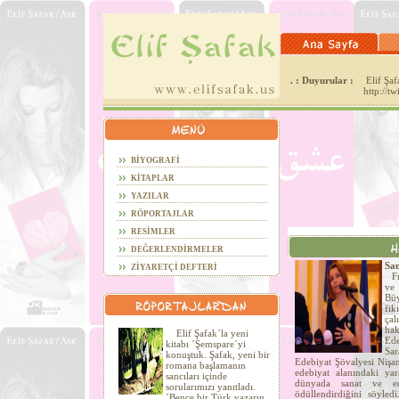
. : Duyurular :
Elif Şafa
http://t
BİYOGRAFİ
KİTAPLAR
YAZILAR
RÖPORTAJLAR
RESİMLER
DEĞERLENDİRMELER
San
ZİYARETÇİ DEFTERİ
Fra
ve
Büy
fi
çal
hak
Elif Şafak´la yeni
Ede
kitabı ´Şemspare´yi
Sa
konuştuk. Şafak, yeni bir
Edebiyat Şövalyesi Nişan
romana başlamanın
edebiyat alanındaki yar
sancıları içinde
dünyada sanat ve ede
sorularımızı yanıtladı.
ödüllendirdiğini söyled
´Bence bir Türk yazarın