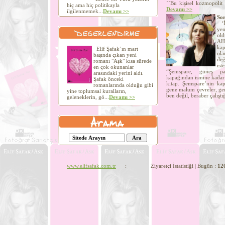
´´Bu kişisel kozmopolit 
hiç ama hiç politikayla
Devamı >>
ilgilenmemek...
Devamı >>
Sor
‘İn
yen
old
AHT
kap
Elif Şafak´ın mart
ola
başında çıkan yeni
değ
romanı "Aşk" kısa sürede
ist
en çok okunanlar
“Şemspare, güneş par
arasındaki yerini aldı.
kapağından ismine kadar 
Şafak önceki
kitap. Şemspare’nin kapa
romanlarında olduğu gibi
gene malum çevreler, gen
yine toplumsal kuralların,
ben değil, beraber çalıştı
geleneklerin, gö...
Devamı >>
www.elifsafak.com.tr
: Ziyaretçi İstatistiği | Bugün :
12