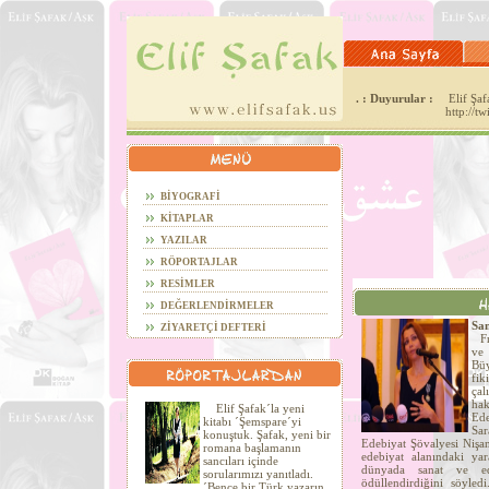
. : Duyurular :
Elif Şafa
http://t
BİYOGRAFİ
KİTAPLAR
YAZILAR
RÖPORTAJLAR
RESİMLER
DEĞERLENDİRMELER
San
ZİYARETÇİ DEFTERİ
Fra
ve
Büy
fi
çal
hak
Elif Şafak´la yeni
Ede
kitabı ´Şemspare´yi
Sa
konuştuk. Şafak, yeni bir
Edebiyat Şövalyesi Nişan
romana başlamanın
edebiyat alanındaki yar
sancıları içinde
dünyada sanat ve ede
sorularımızı yanıtladı.
ödüllendirdiğini söyled
´Bence bir Türk yazarın