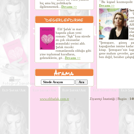
´´Bu kişisel kozmopolit 
hiç ama hiç politikayla
Devamı >>
ilgilenmemek...
Devamı >>
Sor
‘İn
yen
old
AHT
kap
Elif Şafak´ın mart
ola
başında çıkan yeni
değ
romanı "Aşk" kısa sürede
ist
en çok okunanlar
“Şemspare, güneş par
arasındaki yerini aldı.
kapağından ismine kadar 
Şafak önceki
kitap. Şemspare’nin kapa
romanlarında olduğu gibi
gene malum çevreler, gen
yine toplumsal kuralların,
ben değil, beraber çalıştı
geleneklerin, gö...
Devamı >>
www.elifsafak.com.tr
: Ziyaretçi İstatistiği | Bugün :
14