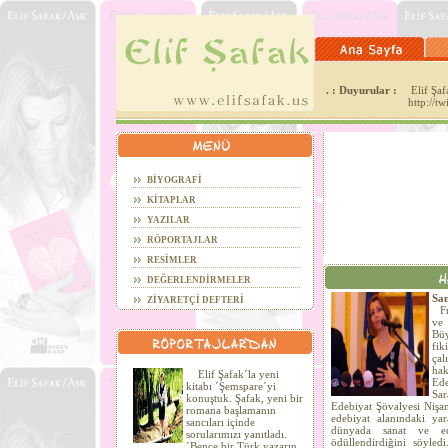
. : Duyurular :
Elif Şafa
http://t
BİYOGRAFİ
KİTAPLAR
YAZILAR
RÖPORTAJLAR
RESİMLER
DEĞERLENDİRMELER
San
ZİYARETÇİ DEFTERİ
Fra
ve
Büy
fi
çal
hak
Elif Şafak´la yeni
Ede
kitabı ´Şemspare´yi
Sa
konuştuk. Şafak, yeni bir
Edebiyat Şövalyesi Nişan
romana başlamanın
edebiyat alanındaki yar
sancıları içinde
dünyada sanat ve ede
sorularımızı yanıtladı.
ödüllendirdiğini söyled
´Bence bir Türk yazarın