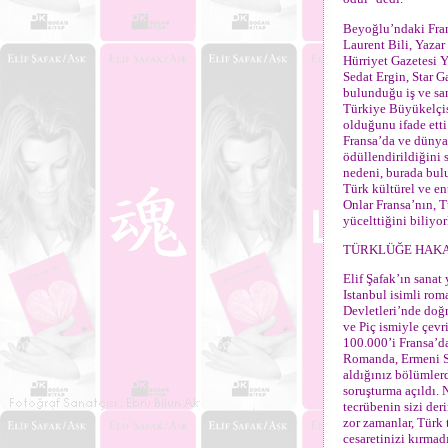
Beyoğlu’ndaki Fran
Laurent Bili, Yaza
Hürriyet Gazetesi 
Sedat Ergin, Star 
bulunduğu iş ve sa
Türkiye Büyükelçisi
olduğunu ifade etti
Fransa’da ve dünya
ödüllendirildiğini 
nedeni, burada bulu
Türk kültürel ve en
Onlar Fransa’nın, 
yücelttiğini biliyorl
TÜRKLÜĞE HAKA
Elif Şafak’ın sanat
Istanbul isimli rom
Devletleri’nde doğ
ve Piç ismiyle çevr
100.000’i Fransa’d
Romanda, Ermeni So
aldığınız bölümler
soruşturma açıldı. 
tecrübenin sizi der
zor zamanlar, Türk
cesaretinizi kırmad