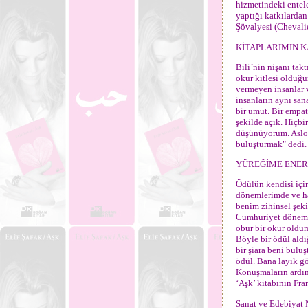
hizmetindeki entele
yaptığı katkılarda
Şövalyesi (Chevalier
KİTAPLARIMIN KA
Bili´nin nişanı tak
okur kitlesi olduğu
vermeyen insanlar 
insanların aynı san
bir umut. Bir empat
şekilde açık. Hiçb
düşünüyorum. Aslola
buluşturmak" dedi.
YÜREĞİME ENERJ
Ödülün kendisi içi
dönemlerimde ve ha
benim zihinsel şek
Cumhuriyet dönemin
obur bir okur oldum
Böyle bir ödül aldı
bir şiara beni bulu
ödül. Bana layık g
Konuşmaların ardın
‘Aşk’ kitabının Fra
Sanat ve Edebiyat N