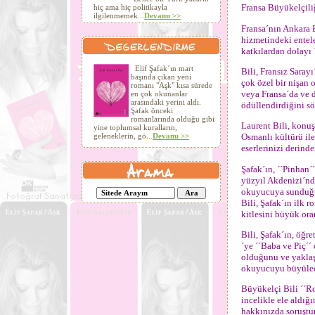
Fransa Büyükelçiliğ
hiç ama hiç politikayla
ilgilenmemek...
Devamı >>
Fransa´nın Ankara B
hizmetindeki entele
katkılardan dolayı 
Elif Şafak´ın mart
Bili, Fransız Saray
başında çıkan yeni
çok özel bir nişan 
romanı "Aşk" kısa sürede
veya Fransa´da ve 
en çok okunanlar
arasındaki yerini aldı.
ödüllendirdiğini sö
Şafak önceki
romanlarında olduğu gibi
Laurent Bili, konuş
yine toplumsal kuralların,
geleneklerin, gö...
Devamı >>
Osmanlı kültürü ile
eserlerinizi derind
Şafak´ın, ´´Pinhan´
yüzyıl Akdenizi´nde
okuyucuya sunduğu 
Bili, Şafak´ın ilk 
kitlesini büyük ora
Bili, Şafak´ın, öğr
´ye ´´Baba ve Piç´´
olduğunu ve yaklaş
okuyucuyu büyüledi
Büyükelçi Bili ´´
incelikle ele aldığ
hakkınızda soruştu