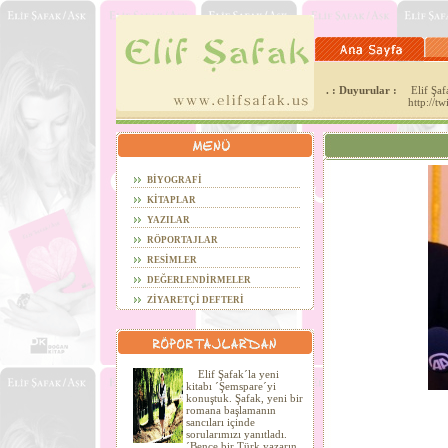
. : Duyurular :
Elif Şafa
http://t
BİYOGRAFİ
KİTAPLAR
YAZILAR
RÖPORTAJLAR
RESİMLER
DEĞERLENDİRMELER
ZİYARETÇİ DEFTERİ
Elif Şafak´la yeni
kitabı ´Şemspare´yi
konuştuk. Şafak, yeni bir
romana başlamanın
sancıları içinde
sorularımızı yanıtladı.
´Bence bir Türk yazarın