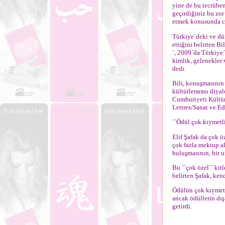
yine de bu tecrüben
geçirdiğiniz bu zo
etmek konusunda ce
Türkiye´deki ve dü
ettiğini belirten B
´, 2009´da Türkiye´
kimlik, gelenekler 
dedi.
Bili, konuşmasının 
kültürlerarası diya
Cumhuriyeti Kültür 
Lettres/Sanat ve Ed
´´Ödül çok kıymetli
Elif Şafak da çok ö
çok fazla mektup al
buluşmasının, bir 
Bu ´´çok özel´´ kit
belirten Şafak, ken
Ödülün çok kıymetl
ancak ödüllerin dış
getirdi.