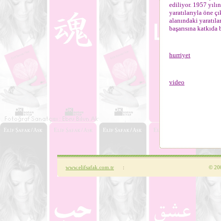
ediliyor. 1957 yılı
yaratılarıyla öne ç
alanındaki yaratıla
başarısına katkıda 
hurriyet
video
www.elifsafak.com.tr
:
©
200