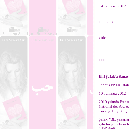
09 Temmuz 2012
haberturk
video
***
Elif Şafak´a Sanat
Taner YENER İsta
10 Temmuz 2012
2010 yılında Fransa
National des Arts e
Türkiye Büyükelçisi
Şafak, "Biz yazarl
gibi bir şiara beni
ödül" dedi.