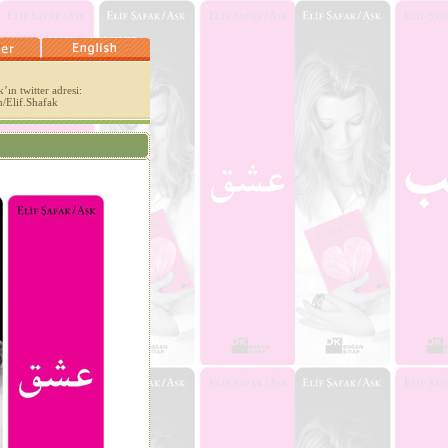
’ın twitter adresi:
m/Elif.Shafak