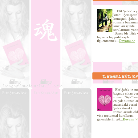
Elif Şafak´la y
kitabı ´Şemspare
konuştuk. Şafak, 
romana başlaman
sancıları içinde
sorularımızı yanıt
´Bence bir Türk 
hiç ama hiç politikayla
ilgilenmemek...
Devamı >>
Elif Şafak´ın ma
başında çıkan ye
romanı "Aşk" kıs
en çok okunanla
arasındaki yerini 
Şafak önceki
romanlarında old
yine toplumsal kuralların,
geleneklerin, gö...
Devamı >