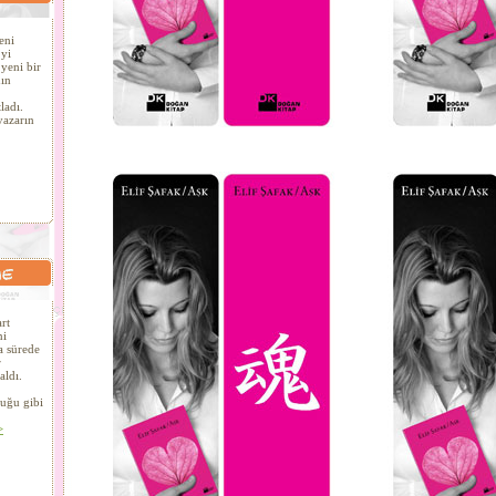
eni
´yi
yeni bir
ın
ladı.
yazarın
rt
ni
a sürede
r
aldı.
uğu gibi
>