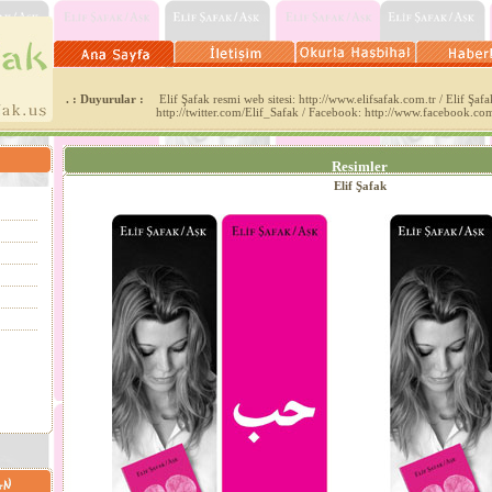
. : Duyurular :
Elif Şafak resmi web sitesi: http://www.elifsafak.com.tr / Elif Şafak
http://twitter.com/Elif_Safak / Facebook: http://www.facebook.co
Resimler
Elif Şafak