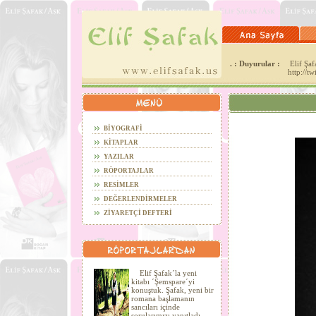
. : Duyurular :
Elif Şafa
http://t
BİYOGRAFİ
KİTAPLAR
YAZILAR
RÖPORTAJLAR
RESİMLER
DEĞERLENDİRMELER
ZİYARETÇİ DEFTERİ
Elif Şafak´la yeni
kitabı ´Şemspare´yi
konuştuk. Şafak, yeni bir
romana başlamanın
sancıları içinde
sorularımızı yanıtladı.