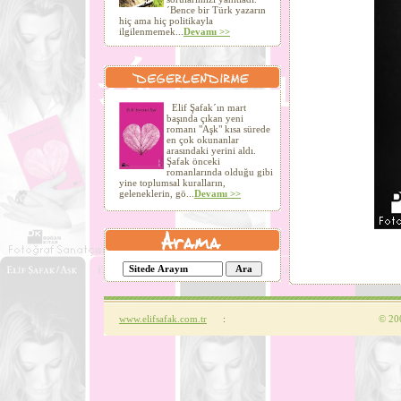
´Bence bir Türk yazarın
hiç ama hiç politikayla
ilgilenmemek...
Devamı >>
Elif Şafak´ın mart
başında çıkan yeni
romanı "Aşk" kısa sürede
en çok okunanlar
arasındaki yerini aldı.
Şafak önceki
romanlarında olduğu gibi
yine toplumsal kuralların,
geleneklerin, gö...
Devamı >>
www.elifsafak.com.tr
:
©
200